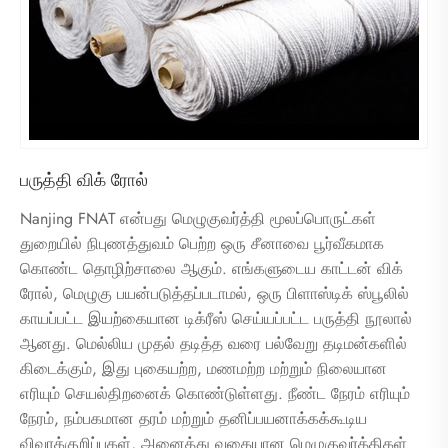
பருத்தி விக் ரோல்
Nanjing FNAT என்பது மெழுகுவர்த்தி மூலப்பொருட்கள்
துறையில் நிபுணத்துவம் பெற்ற ஒரு சீனாவை பூர்வீகமாக
கொண்ட தொழிற்சாலை ஆகும். எங்களுடைய காட்டன் விக்
ரோல், மெழுகு பயன்படுத்தப்படாமல், ஒரு பிளாஸ்டிக் ஸ்பூலில்
காயப்பட்ட இயற்கையான டிக்ரீஸ் செய்யப்பட்ட பருத்தி நூலால்
ஆனது. மெல்லிய முதல் தடித்த வரை பல்வேறு தடிமன்களில்
கிடைக்கும், இது புகையற்ற, மணமற்ற மற்றும் நிலையான
எரியும் செயல்திறனைக் கொண்டுள்ளது. நீண்ட நேரம் எரியும்
நேரம், நம்பகமான தரம் மற்றும் தனிப்பயனாக்கக்கூடிய
விவரக்குறிப்புகள், அனைத்து வகையான மெழுகுவர்த்திகள்