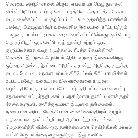
கொண்ட தொழிற்சாலை ஆகும். எங்கள் மர மெழுகுவர்த்தி
விக்ஸ் பிரீமியம், உயர்தர செர்ரி மரத்திலிருந்து பிரத்தியேகமாக
வடிவமைக்கப்பட்ட பல-குறிப்பிடப்பட்ட மெழுகுவர்த்தி பாகங்கள்,
பல்வேறு மெழுகுவர்த்தி வகைகளில் நிலையான எரிப்பு மற்றும்
பல்துறை பயன்பாட்டிற்காக வடிவமைக்கப்பட்டுள்ளது. ஒவ்வொரு
தொகுப்பிலும் ஒரு செர்ரி மரத் துண்டு மற்றும் ஒரு
துருப்பிடிக்காத எஃகு அடித்தளம், நீடித்த செயல்திறன்
கொண்ட இயற்கை அழகியல் ஆகியவற்றை இணைக்கிறது.
ஒற்றை அடுக்கு, இரட்டை அடுக்கு, மூன்று அடுக்கு, குறுக்கு
வடிவ, S- வடிவ, உருளை மற்றும் கிரியேட்டிவ் கிரிட் மர விக்கள்
உட்பட பல்வேறு வகையான விக் வகைகளை நாங்கள்
வழங்குகிறோம், மேலும் பல்வேறு உற்பத்தி மற்றும் வடிவமைப்பு
தேவைகளைப் பூர்த்தி செய்ய நெகிழ்வான தனிப்பயனாக்குதல்
சேவைகளுடன். தனித்துவமான இயற்கை நன்மைகள்,
நிலையான எரிப்பு, நேர்த்தியான கைவினைத்திறன் மற்றும்
கடுமையான தரக் கட்டுப்பாடு ஆகியவற்றுடன், எங்கள் மர
மெழுகுவர்த்தி விக்ஸ் ஒரு தனித்துவமான செவித்திறன் மற்றும்
காட்சி அனுபவத்தை வழங்குகிறது, இது வணிக