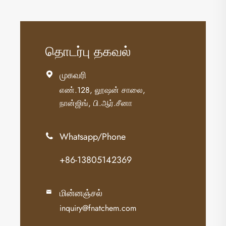
தொடர்பு தகவல்
முகவரி

எண்.128, லூஷன் சாலை,
நான்ஜிங், பி.ஆர்.சீனா
Whatsapp/Phone

+86-13805142369
மின்னஞ்சல்

inquiry@fnatchem.com