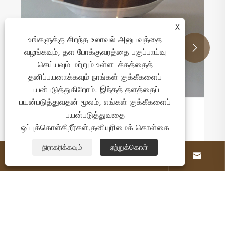
X
உங்களுக்கு சிறந்த உலாவல் அனுபவத்தை


வழங்கவும், தள போக்குவரத்தை பகுப்பாய்வு
செய்யவும் மற்றும் உள்ளடக்கத்தைத்
தனிப்பயனாக்கவும் நாங்கள் குக்கீகளைப்
பயன்படுத்துகிறோம். இந்தத் தளத்தைப்
பயன்படுத்துவதன் மூலம், எங்கள் குக்கீகளைப்
பயன்படுத்துவதை
ஒப்புக்கொள்கிறீர்கள்.
தனியுரிமைக் கொள்கை
நிராகரிக்கவும்
ஏற்றுக்கொள்




எங்களைப் பற்றி