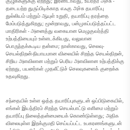
குழுக்களுக்கு ஏற்றது; இரண்டாவது, உயர்தர அச்சு -
தடையற்ற துருப்பிடிக்காத எஃகு அச்சு தயாரிப்பு
துல்லியம் மற்றும் ஆயுள் உறுதி, தயாரிப்பு தரத்தை
மேம்படுத்துகிறது; மூன்றாவது, பன்முகப்படுத்தப்பட்ட
மாதிரிகள் - அனைத்து வகையான மெழுகுவர்த்தி
உற்பத்தியையும் உள்ளடக்கியது, வலுவான
பொருந்தக்கூடிய தன்மை; நான்காவது, செலவு-
செயல்திறன்-நியாயமான விலையில் சிறந்த செயல்திறன்,
சிறிய அளவிலான மற்றும் பெரிய அளவிலான உற்பத்திக்கு
ஏற்றது, பயனர்கள் முதலீட்டுச் செலவுகளைக் குறைக்க
உதவுகிறது.
சந்தையில் உள்ள ஒத்த தயாரிப்புகளுடன் ஒப்பிடுகையில்,
எங்கள் இயந்திரம் சிறந்த செயல்பாட்டு எளிமை மற்றும்
தயாரிப்பு நிலைத்தன்மையைக் கொண்டுள்ளது; அதிக
விலையுள்ள இறக்குமதி செய்யப்பட்ட உபகரணங்களுடன்