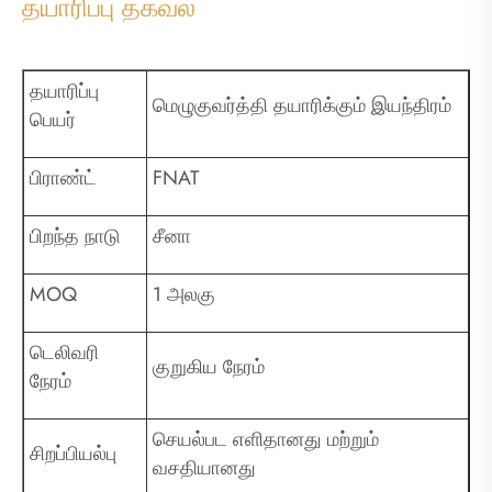
தயாரிப்பு தகவல்
தயாரிப்பு
மெழுகுவர்த்தி தயாரிக்கும் இயந்திரம்
பெயர்
பிராண்ட்
FNAT
பிறந்த நாடு
சீனா
MOQ
1 அலகு
டெலிவரி
குறுகிய நேரம்
நேரம்
செயல்பட எளிதானது மற்றும்
சிறப்பியல்பு
வசதியானது