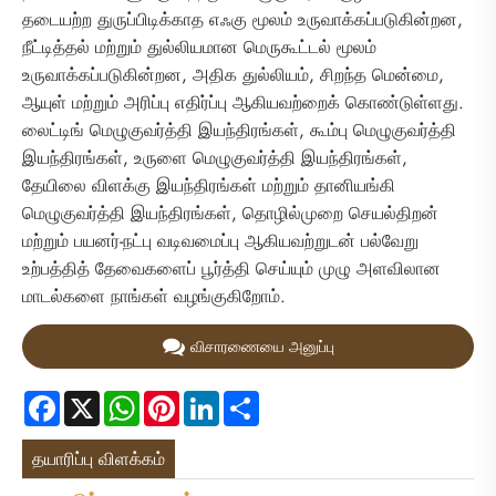
தடையற்ற துருப்பிடிக்காத எஃகு மூலம் உருவாக்கப்படுகின்றன,
நீட்டித்தல் மற்றும் துல்லியமான மெருகூட்டல் மூலம்
உருவாக்கப்படுகின்றன, அதிக துல்லியம், சிறந்த மென்மை,
ஆயுள் மற்றும் அரிப்பு எதிர்ப்பு ஆகியவற்றைக் கொண்டுள்ளது.
லைட்டிங் மெழுகுவர்த்தி இயந்திரங்கள், கூம்பு மெழுகுவர்த்தி
இயந்திரங்கள், உருளை மெழுகுவர்த்தி இயந்திரங்கள்,
தேயிலை விளக்கு இயந்திரங்கள் மற்றும் தானியங்கி
மெழுகுவர்த்தி இயந்திரங்கள், தொழில்முறை செயல்திறன்
மற்றும் பயனர்-நட்பு வடிவமைப்பு ஆகியவற்றுடன் பல்வேறு
உற்பத்தித் தேவைகளைப் பூர்த்தி செய்யும் முழு அளவிலான
மாடல்களை நாங்கள் வழங்குகிறோம்.
விசாரணையை அனுப்பு
Facebook
X
WhatsApp
Pinterest
LinkedIn
Share
தயாரிப்பு விளக்கம்